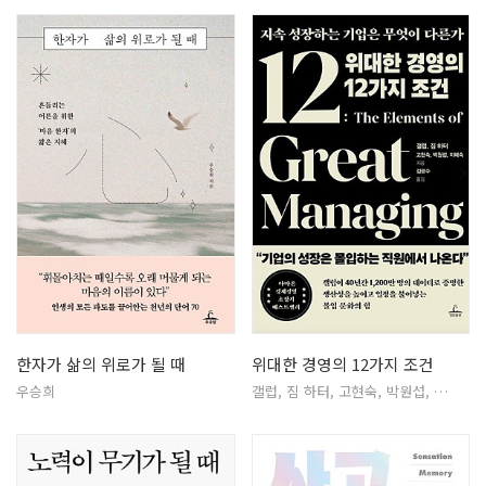
한자가 삶의 위로가 될 때
위대한 경영의 12가지 조건
우승희
갤럽, 짐 하터, 고현숙, 박원섭, …