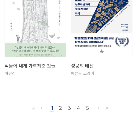
식물이 내게 가르쳐준 것들
성공의 배신
이유리
베른트 크라머
1
2
3
4
5