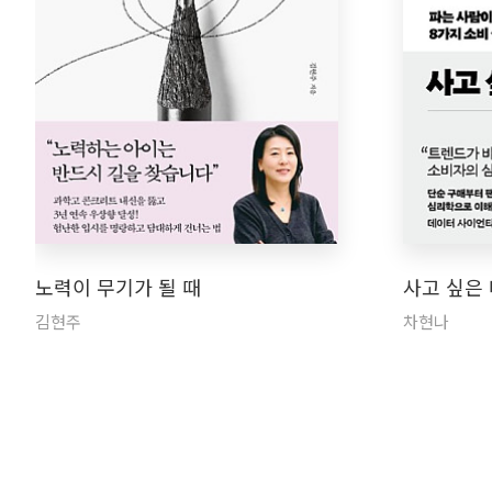
노력이 무기가 될 때
사고 싶은
김현주
차현나