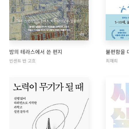
밤의 테라스에서 쓴 편지
불편함을 
빈센트 반 고흐
최재희