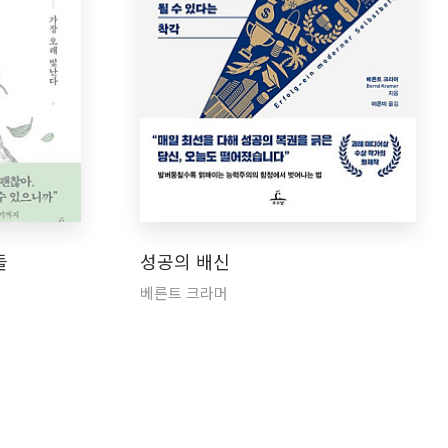
들
성공의 배신
베른트 크라머