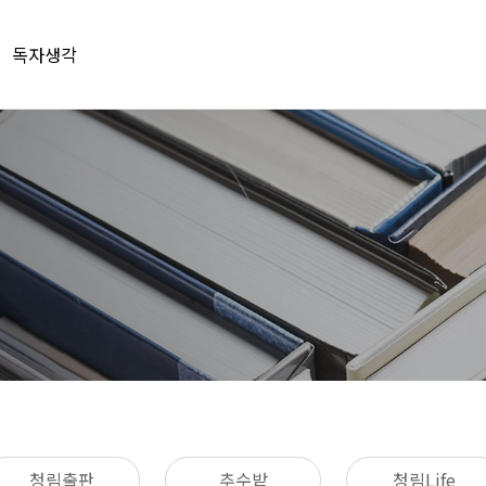
독자생각
청림출판
추수밭
청림Life