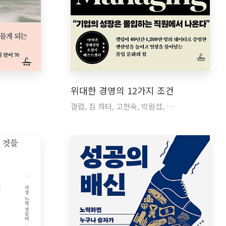
위대한 경영의 12가지 조건
갤럽, 짐 하터, 고현숙, 박원섭, …